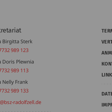
retariat
TER
 Birgitta Sterk
VER
7732 989 123
ANM
u Doris Plewnia
KON
7732 989 113
LIN
u Nelly Frank
7732 989 133
DAT
@bsz-radolfzell.de
IMP