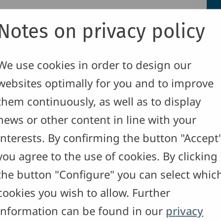
Notes on privacy policy
We use cookies in order to design our
Klasse 1
websites optimally for you and to improve
them continuously, as well as to display
ich
news or other content in line with your
interests. By confirming the button "Accept
1
you agree to the use of cookies. By clicking
1
the button "Configure" you can select whic
1
cookies you wish to allow. Further
1
information can be found in our
privacy