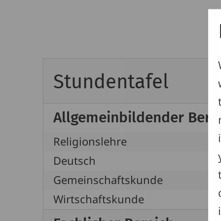
Stundentafel
Allgemeinbildender Bere
Religionslehre
Deutsch
Gemeinschaftskunde
Wirtschaftskunde