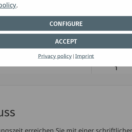
policy
.
6
CONFIGURE
1
1
ACCEPT
Privacy policy
Imprint
|
1
uss
gszeit erreichen Sie mit einer schriftlich