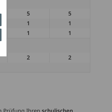
5
5
1
1
1
1
2
2
en Prüfung Ihren
schulischen