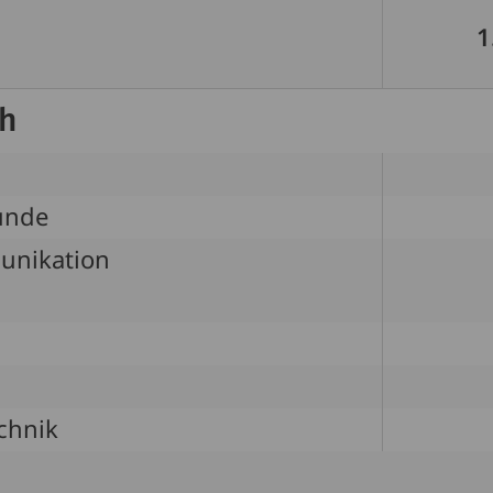
1
ch
unde
unikation
chnik