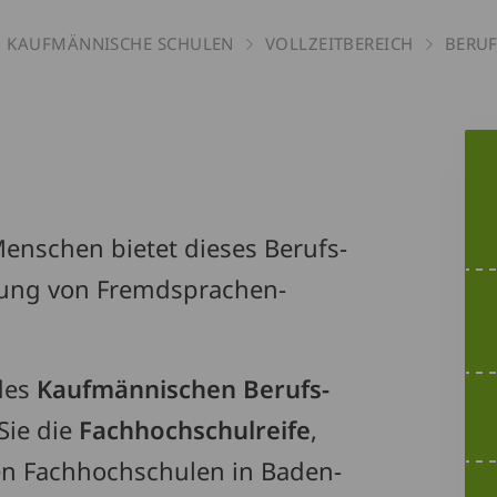
KAUFMÄNNISCHE SCHULEN
VOLLZEITBEREICH
BERU
g
hen
enschen bietet dieses Berufs­
rung von Fremd­sprachen­
des
Kaufmännischen Berufs­
Sie die
Fachhochschulreife
,
en Fachhochschulen in Baden-