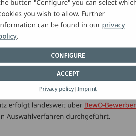
the button "Configure" you can select whic
cookies you wish to allow. Further
zung
information can be found in our
privacy
policy
.
n das Zweijährige Kaufmännische Berufsko
chulabschluss, Fachschulreife, Versetzun
CONFIGURE
 10 eines Gymnasiums (G8) oder in die Obe
ACCEPT
stand). Dabei muss im Fach
Englisch mindes
Privacy policy
Imprint
|
tz erfolgt landesweit über
BewO-Bewerberv
ein Auswahlverfahren durchgeführt.