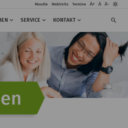
A+
A
A-
Moodle
WebUnits
Termine
BEN
SERVICE
KONTAKT
Such
hen