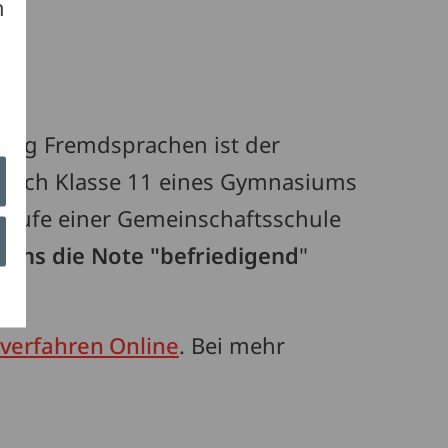
h
lleg Fremdsprachen ist der
g nach Klasse 11 eines Gymnasiums
rstufe einer Gemeinschaftsschule
tens die Note "befriedigend
"
erfahren Online
. Bei mehr