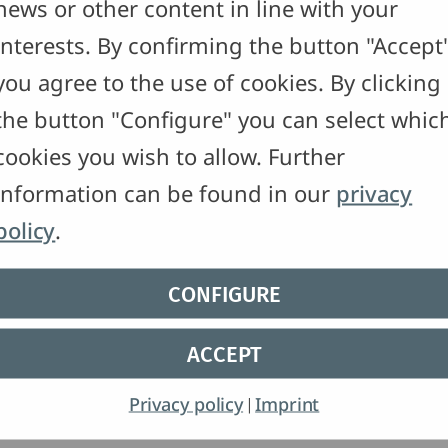
news or other content in line with your
Biotechnologisch
interests. By confirming the button "Accept
you agree to the use of cookies. By clicking
ildung
the button "Configure" you can select whic
cookies you wish to allow. Further
ng Hauswirtschaft
information can be found in our
privacy
swirtschaft
policy
.
CONFIGURE
ACCEPT
Privacy policy
Imprint
|