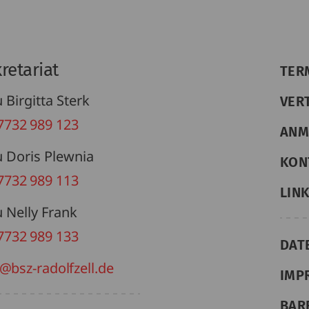
retariat
TER
 Birgitta Sterk
VER
7732 989 123
ANM
u Doris Plewnia
KON
7732 989 113
LIN
u Nelly Frank
7732 989 133
DAT
@bsz-radolfzell.de
IMP
BAR