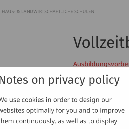
HAUS- & LANDWIRT­SCHAFTLICHE SCHULEN
Vollzeit
Ausbildungsvorber
Notes on privacy policy
Berufsfachschule 
aftliche
Berufsschule für 
We use cookies in order to design our
Berufsfachschule 
websites optimally for you and to improve
Agrarwissenschaf
them continuously, as well as to display