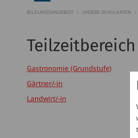
BILDUNGSANGEBOT
UNSERE SCHULARTEN
Haus-
Teilzeitbereich
&
Gastronomie (Grundstufe)
Gärtner/-in
Landwirtsch
Landwirt/-in
Schulen