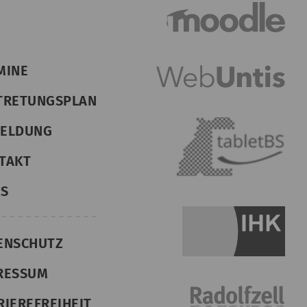
MINE
TRETUNGSPLAN
ELDUNG
TAKT
KS
ENSCHUTZ
RESSUM
RIEREFREIHEIT