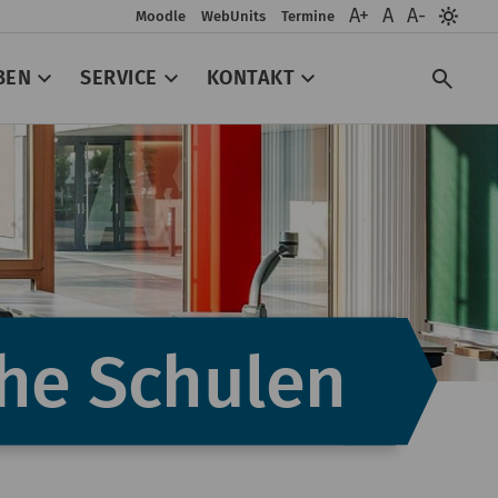
A+
A
A-
Moodle
WebUnits
Termine
BEN
SERVICE
KONTAKT
Such
che Schulen