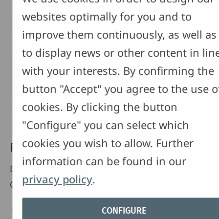
Stützunterricht
websites optimally for you and to
improve them continuously, as well as
Wahlbereich
to display news or other content in lin
weitere Angebote nach Möglichkeiten der
with your interests. By confirming the
Schule
button "Accept" you agree to the use o
cookies. By clicking the button
"Configure" you can select which
cookies you wish to allow. Further
Prüfung und Abschluss
information can be found in our
Durch den Abschluss erlangen Sie folgende
privacy policy
.
Qualifikationen:
Fachschulreife
CONFIGURE