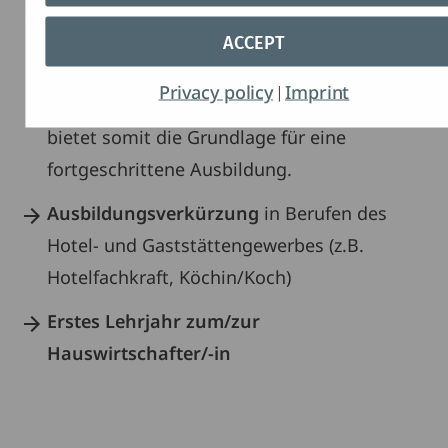
Der erlangte mittlere Bildungsabschluss
ermöglicht den Besuch weiterführender
ACCEPT
Schulen, darunter das Berufliche
Privacy policy
Imprint
|
Gymnasium oder ein Berufskolleg, und
bietet somit die Grundlage für eine
fortgeschrittene Ausbildung.
Ausbildungsverkürzung
in Berufen des
Hotel- und Gaststättengewerbes (z.B.
Hotelfachkraft, Köchin/Koch)
Erstes Lehrjahr zum/zur
Hauswirtschafter/-in