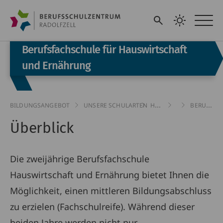
Suche
Kontrast
Hau
Berufsfachschule für Hauswirtschaft
und Ernährung
BILDUNGSANGEBOT
UNSERE SCHULARTEN
HAUS- & LANDWIRT­SCHAFTLICHE SCHULEN
VOLLZEITBEREI
BERUFSFACHSCHULE FÜR HAUSWIRTSCHAFT UND ERNÄHRUNG
Berufsfachschule
Überblick
für
Hauswirtschaft
Die zweijährige Berufsfachschule
und
Hauswirtschaft und Ernährung bietet Ihnen die
Ernährung
Möglichkeit, einen mittleren Bildungsabschluss
zu erzielen (Fachschulreife). Während dieser
beiden Jahre werden nicht nur